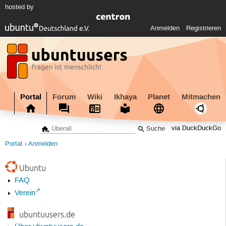
hosted by
Anmelden
Registrieren
Portal
Forum
Wiki
Ikhaya
Planet
Mitmachen
via DuckDuckGo
Portal
Anmelden
Ubuntu
FAQ
Verein
ubuntuusers.de