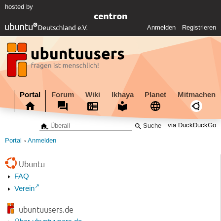
hosted by
Anmelden
Registrieren
Portal
Forum
Wiki
Ikhaya
Planet
Mitmachen
via DuckDuckGo
Portal
Anmelden
Ubuntu
FAQ
Verein
ubuntuusers.de