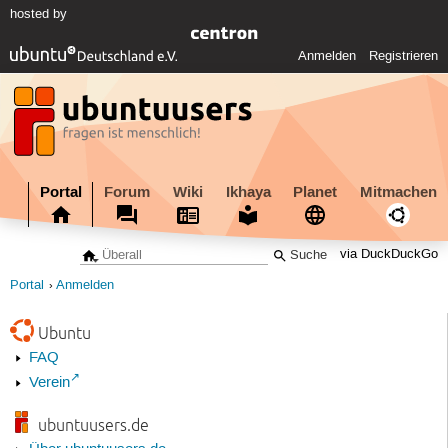
hosted by
Anmelden
Registrieren
Portal
Forum
Wiki
Ikhaya
Planet
Mitmachen
via DuckDuckGo
Portal
Anmelden
Ubuntu
FAQ
Verein
ubuntuusers.de