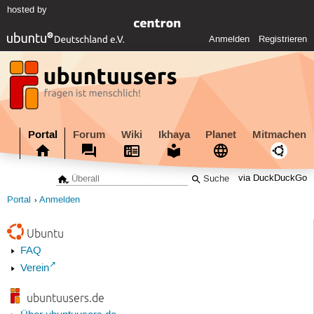
hosted by
Anmelden
Registrieren
Portal
Forum
Wiki
Ikhaya
Planet
Mitmachen
via DuckDuckGo
Portal
Anmelden
Ubuntu
FAQ
Verein
ubuntuusers.de