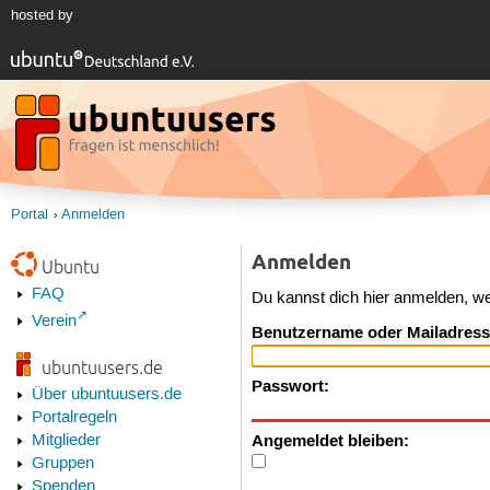
hosted by
Portal
Anmelden
Anmelden
Ubuntu
FAQ
Du kannst dich hier anmelden, w
Verein
Benutzername oder Mailadress
ubuntuusers.de
Passwort:
Über ubuntuusers.de
Portalregeln
Angemeldet bleiben:
Mitglieder
Gruppen
Spenden