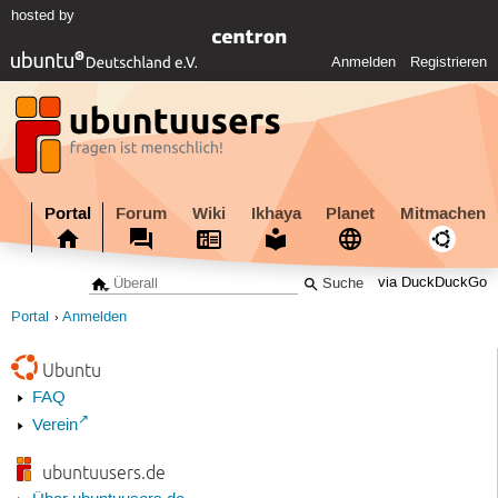
hosted by
Anmelden
Registrieren
Portal
Forum
Wiki
Ikhaya
Planet
Mitmachen
via DuckDuckGo
Portal
Anmelden
Ubuntu
FAQ
Verein
ubuntuusers.de