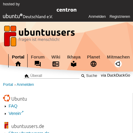
hosted by
Anmelden
Registrieren
Portal
Forum
Wiki
Ikhaya
Planet
Mitmachen
via DuckDuckGo
Portal
Anmelden
Ubuntu
FAQ
Verein
ubuntuusers.de