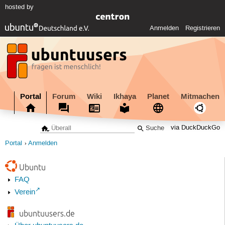
hosted by
Anmelden
Registrieren
Portal
Forum
Wiki
Ikhaya
Planet
Mitmachen
via DuckDuckGo
Portal
Anmelden
Ubuntu
FAQ
Verein
ubuntuusers.de