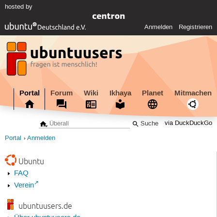
hosted by
Anmelden
Registrieren
Portal
Forum
Wiki
Ikhaya
Planet
Mitmachen
via DuckDuckGo
Portal
Anmelden
Ubuntu
FAQ
Verein
ubuntuusers.de