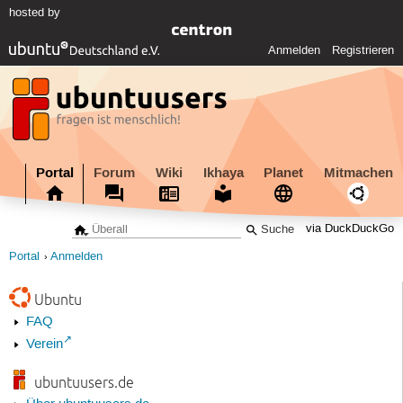
hosted by
Anmelden
Registrieren
Portal
Forum
Wiki
Ikhaya
Planet
Mitmachen
via DuckDuckGo
Portal
Anmelden
Ubuntu
FAQ
Verein
ubuntuusers.de