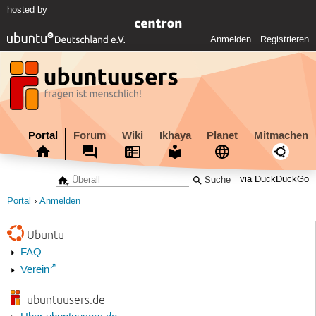
hosted by
Anmelden
Registrieren
Portal
Forum
Wiki
Ikhaya
Planet
Mitmachen
via DuckDuckGo
Portal
Anmelden
Ubuntu
FAQ
Verein
ubuntuusers.de