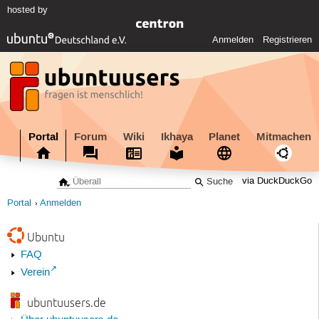
hosted by
Anmelden
Registrieren
Portal
Forum
Wiki
Ikhaya
Planet
Mitmachen
via DuckDuckGo
Portal
Anmelden
Ubuntu
FAQ
Verein
ubuntuusers.de