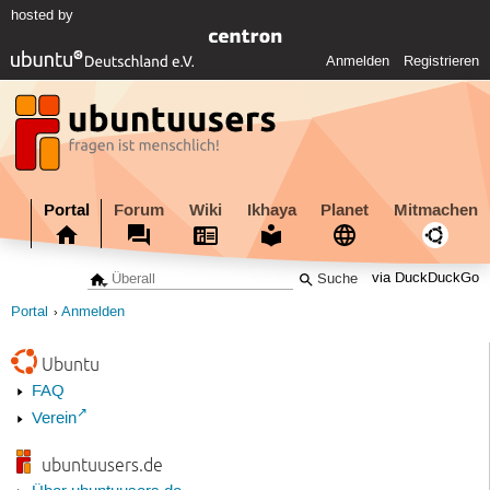
hosted by
Anmelden
Registrieren
Portal
Forum
Wiki
Ikhaya
Planet
Mitmachen
via DuckDuckGo
Portal
Anmelden
Ubuntu
FAQ
Verein
ubuntuusers.de