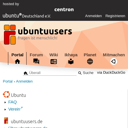
hosted by
Anmelden
Registrieren
Portal
Forum
Wiki
Ikhaya
Planet
Mitmachen
via DuckDuckGo
Portal
Anmelden
Ubuntu
FAQ
Verein
ubuntuusers.de