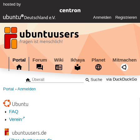
hosted by
Anmelden
Registrieren
Portal
Forum
Wiki
Ikhaya
Planet
Mitmachen
via DuckDuckGo
Portal
Anmelden
Ubuntu
FAQ
Verein
ubuntuusers.de