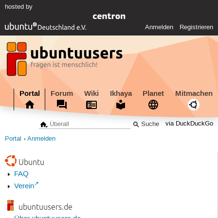
hosted by
Anmelden
Registrieren
Portal
Forum
Wiki
Ikhaya
Planet
Mitmachen
via DuckDuckGo
Portal
Anmelden
Ubuntu
FAQ
Verein
ubuntuusers.de