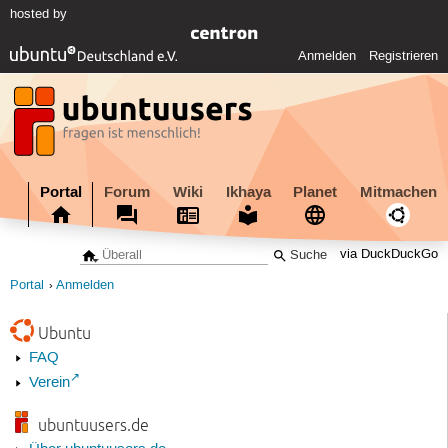
hosted by
Anmelden
Registrieren
Portal
Forum
Wiki
Ikhaya
Planet
Mitmachen
via DuckDuckGo
Portal
Anmelden
Ubuntu
FAQ
Verein
ubuntuusers.de