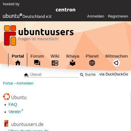
hosted by
Anmelden
Registrieren
Portal
Forum
Wiki
Ikhaya
Planet
Mitmachen
via DuckDuckGo
Portal
Anmelden
Ubuntu
FAQ
Verein
ubuntuusers.de