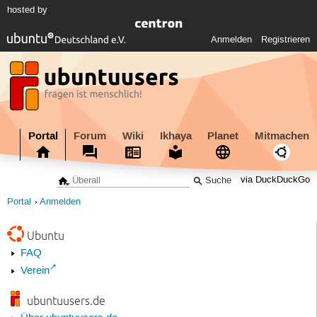
hosted by
Anmelden
Registrieren
Portal
Forum
Wiki
Ikhaya
Planet
Mitmachen
via DuckDuckGo
Portal
Anmelden
Ubuntu
FAQ
Verein
ubuntuusers.de