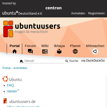
hosted by
Anmelden
Registrieren
Portal
Forum
Wiki
Ikhaya
Planet
Mitmachen
via DuckDuckGo
Portal
Anmelden
Ubuntu
FAQ
Verein
ubuntuusers.de