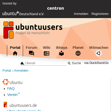
hosted by
Anmelden
Registrieren
Portal
Forum
Wiki
Ikhaya
Planet
Mitmachen
via DuckDuckGo
Portal
Anmelden
Ubuntu
FAQ
Verein
ubuntuusers.de