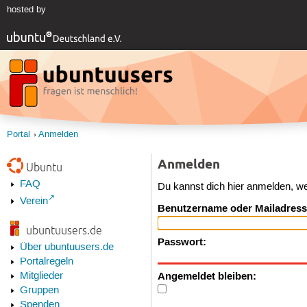
hosted by
Portal
Anmelden
Anmelden
Ubuntu
FAQ
Du kannst dich hier anmelden, w
Verein
Benutzername oder Mailadress
ubuntuusers.de
Passwort:
Über ubuntuusers.de
Portalregeln
Angemeldet bleiben:
Mitglieder
Gruppen
Spenden