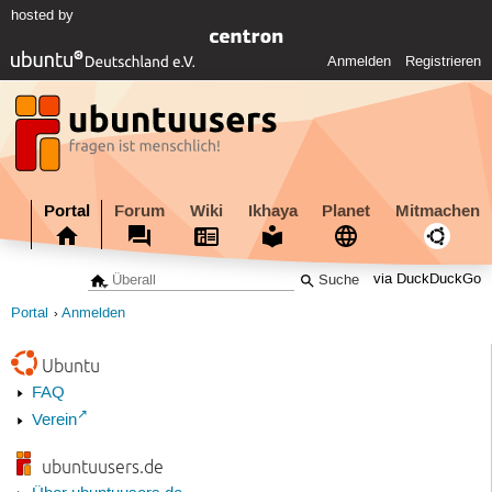
hosted by
Anmelden
Registrieren
Portal
Forum
Wiki
Ikhaya
Planet
Mitmachen
via DuckDuckGo
Portal
Anmelden
Ubuntu
FAQ
Verein
ubuntuusers.de