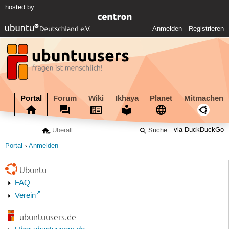
hosted by
Anmelden
Registrieren
Portal
Forum
Wiki
Ikhaya
Planet
Mitmachen
via DuckDuckGo
Portal
Anmelden
Ubuntu
FAQ
Verein
ubuntuusers.de