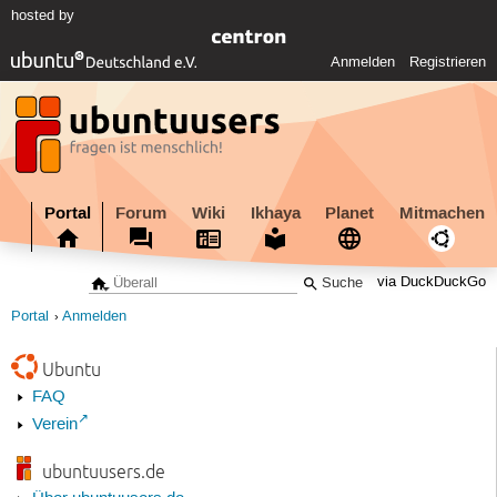
hosted by
Anmelden
Registrieren
Portal
Forum
Wiki
Ikhaya
Planet
Mitmachen
via DuckDuckGo
Portal
Anmelden
Ubuntu
FAQ
Verein
ubuntuusers.de