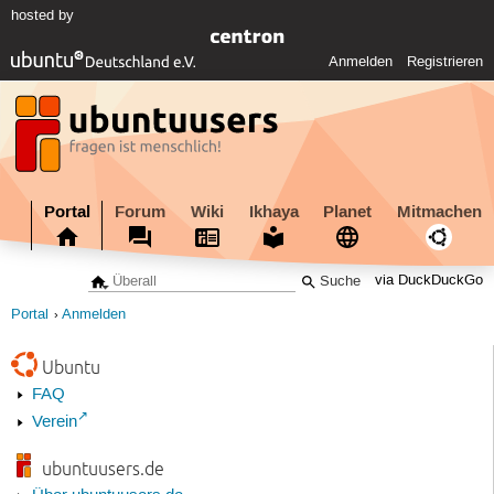
hosted by
Anmelden
Registrieren
Portal
Forum
Wiki
Ikhaya
Planet
Mitmachen
via DuckDuckGo
Portal
Anmelden
Ubuntu
FAQ
Verein
ubuntuusers.de