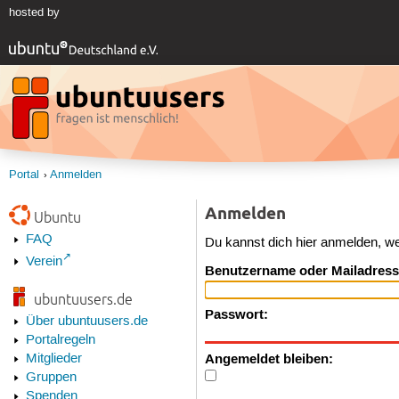
hosted by
Portal
Anmelden
Anmelden
Ubuntu
FAQ
Du kannst dich hier anmelden, w
Verein
Benutzername oder Mailadress
ubuntuusers.de
Passwort:
Über ubuntuusers.de
Portalregeln
Angemeldet bleiben:
Mitglieder
Gruppen
Spenden