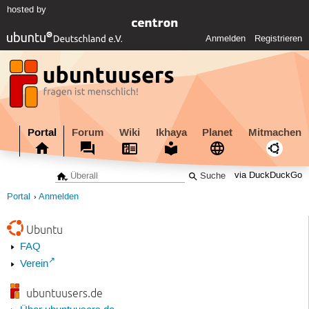
hosted by
Anmelden
Registrieren
Portal
Forum
Wiki
Ikhaya
Planet
Mitmachen
via DuckDuckGo
Portal
Anmelden
Ubuntu
FAQ
Verein
ubuntuusers.de