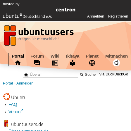
hosted by
Anmelden
Registrieren
Portal
Forum
Wiki
Ikhaya
Planet
Mitmachen
via DuckDuckGo
Portal
Anmelden
Ubuntu
FAQ
Verein
ubuntuusers.de