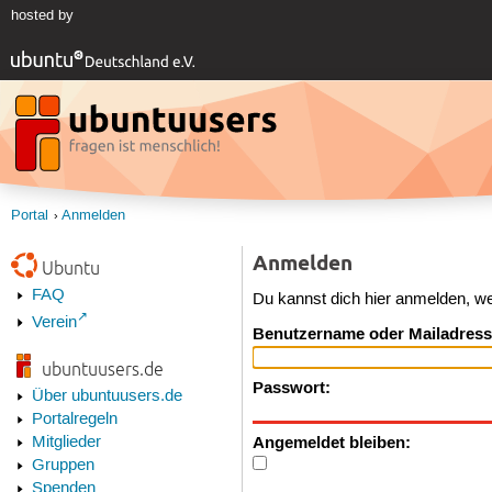
hosted by
Portal
Anmelden
Anmelden
Ubuntu
FAQ
Du kannst dich hier anmelden, w
Verein
Benutzername oder Mailadress
ubuntuusers.de
Passwort:
Über ubuntuusers.de
Portalregeln
Angemeldet bleiben:
Mitglieder
Gruppen
Spenden