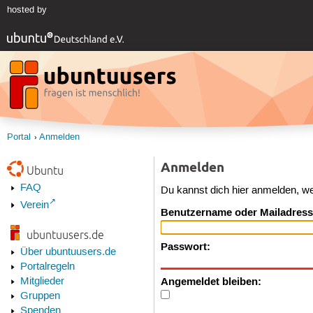
hosted by
Portal
Anmelden
Anmelden
Ubuntu
FAQ
Du kannst dich hier anmelden, w
Verein
Benutzername oder Mailadress
ubuntuusers.de
Passwort:
Über ubuntuusers.de
Portalregeln
Angemeldet bleiben:
Mitglieder
Gruppen
Spenden