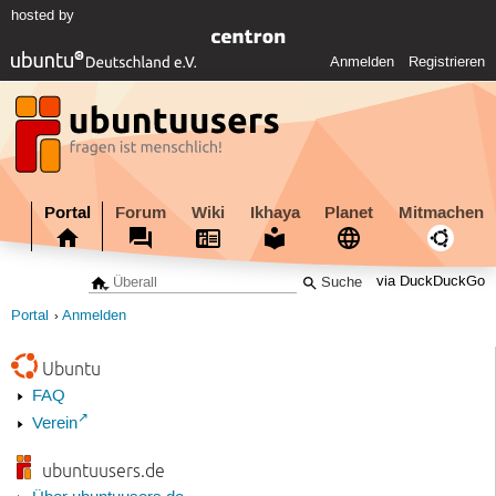
hosted by
Anmelden
Registrieren
Portal
Forum
Wiki
Ikhaya
Planet
Mitmachen
via DuckDuckGo
Portal
Anmelden
Ubuntu
FAQ
Verein
ubuntuusers.de