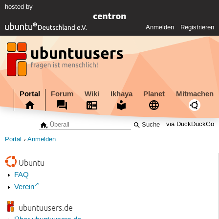
hosted by
Anmelden
Registrieren
Portal
Forum
Wiki
Ikhaya
Planet
Mitmachen
via DuckDuckGo
Portal
Anmelden
Ubuntu
FAQ
Verein
ubuntuusers.de