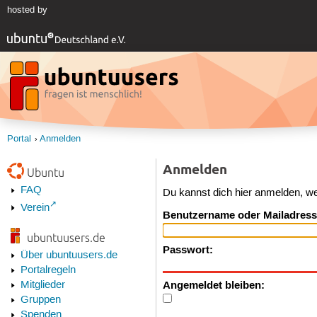
hosted by
Portal
Anmelden
Anmelden
Ubuntu
FAQ
Du kannst dich hier anmelden, w
Verein
Benutzername oder Mailadress
ubuntuusers.de
Passwort:
Über ubuntuusers.de
Portalregeln
Angemeldet bleiben:
Mitglieder
Gruppen
Spenden