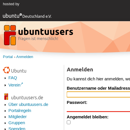
hosted by
Portal
Anmelden
Anmelden
Ubuntu
FAQ
Du kannst dich hier anmelden, w
Verein
Benutzername oder Mailadress
ubuntuusers.de
Passwort:
Über ubuntuusers.de
Portalregeln
Angemeldet bleiben:
Mitglieder
Gruppen
Spenden