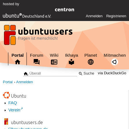
hosted by
Anmelden
Registrieren
Portal
Forum
Wiki
Ikhaya
Planet
Mitmachen
via DuckDuckGo
Portal
Anmelden
Ubuntu
FAQ
Verein
ubuntuusers.de