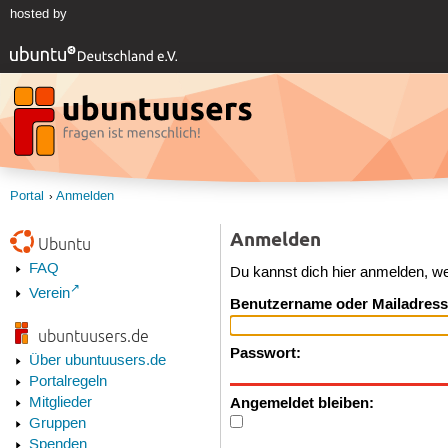
hosted by
Portal
Anmelden
Anmelden
Ubuntu
FAQ
Du kannst dich hier anmelden, w
Verein
Benutzername oder Mailadress
ubuntuusers.de
Passwort:
Über ubuntuusers.de
Portalregeln
Angemeldet bleiben:
Mitglieder
Gruppen
Spenden