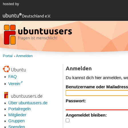
hosted by
Portal
Anmelden
Anmelden
Ubuntu
FAQ
Du kannst dich hier anmelden, w
Verein
Benutzername oder Mailadress
ubuntuusers.de
Passwort:
Über ubuntuusers.de
Portalregeln
Angemeldet bleiben:
Mitglieder
Gruppen
Spenden