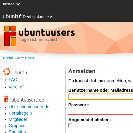
hosted by
Portal
Anmelden
Anmelden
Ubuntu
FAQ
Du kannst dich hier anmelden, w
Verein
Benutzername oder Mailadress
ubuntuusers.de
Passwort:
Über ubuntuusers.de
Portalregeln
Angemeldet bleiben:
Mitglieder
Gruppen
Spenden