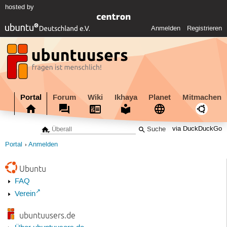
hosted by
Anmelden
Registrieren
Portal
Forum
Wiki
Ikhaya
Planet
Mitmachen
via DuckDuckGo
Portal
Anmelden
Ubuntu
FAQ
Verein
ubuntuusers.de