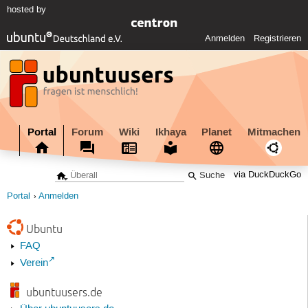
hosted by
Anmelden
Registrieren
Portal
Forum
Wiki
Ikhaya
Planet
Mitmachen
via DuckDuckGo
Portal
Anmelden
Ubuntu
FAQ
Verein
ubuntuusers.de