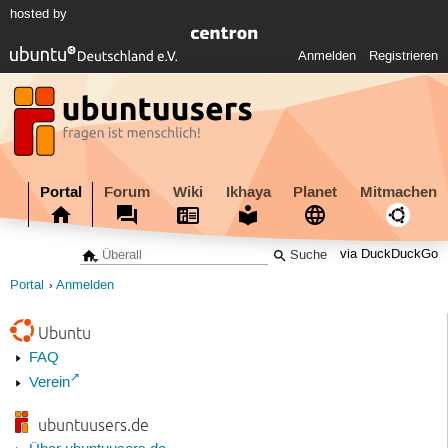
hosted by
Anmelden
Registrieren
Portal
Forum
Wiki
Ikhaya
Planet
Mitmachen
via DuckDuckGo
Portal
Anmelden
Ubuntu
FAQ
Verein
ubuntuusers.de