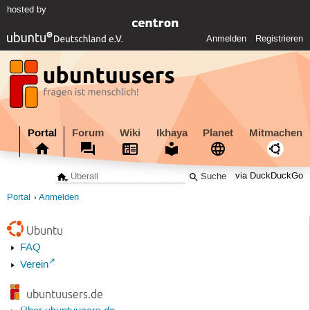
hosted by
Anmelden
Registrieren
Portal
Forum
Wiki
Ikhaya
Planet
Mitmachen
via DuckDuckGo
Portal
Anmelden
Ubuntu
FAQ
Verein
ubuntuusers.de