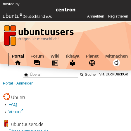
hosted by
Anmelden
Registrieren
Portal
Forum
Wiki
Ikhaya
Planet
Mitmachen
via DuckDuckGo
Portal
Anmelden
Ubuntu
FAQ
Verein
ubuntuusers.de