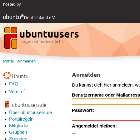
hosted by
Portal
Anmelden
Anmelden
Ubuntu
FAQ
Du kannst dich hier anmelden, w
Verein
Benutzername oder Mailadress
ubuntuusers.de
Passwort:
Über ubuntuusers.de
Portalregeln
Angemeldet bleiben:
Mitglieder
Gruppen
Spenden