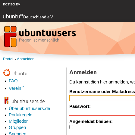
hosted by
Portal
Anmelden
Anmelden
Ubuntu
FAQ
Du kannst dich hier anmelden, w
Verein
Benutzername oder Mailadress
ubuntuusers.de
Passwort:
Über ubuntuusers.de
Portalregeln
Angemeldet bleiben:
Mitglieder
Gruppen
Spenden