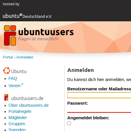
hosted by
Portal
Anmelden
Anmelden
Ubuntu
FAQ
Du kannst dich hier anmelden, w
Verein
Benutzername oder Mailadress
ubuntuusers.de
Passwort:
Über ubuntuusers.de
Portalregeln
Angemeldet bleiben:
Mitglieder
Gruppen
Spenden