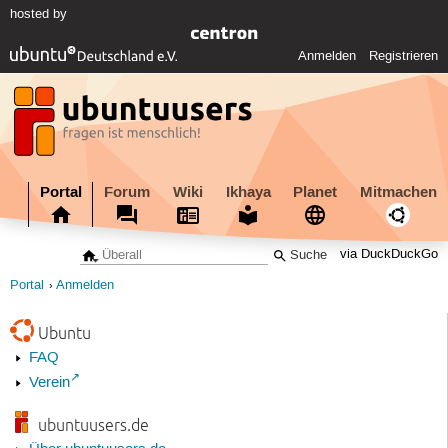
hosted by
Anmelden
Registrieren
Portal
Forum
Wiki
Ikhaya
Planet
Mitmachen
via DuckDuckGo
Portal
Anmelden
Ubuntu
FAQ
Verein
ubuntuusers.de