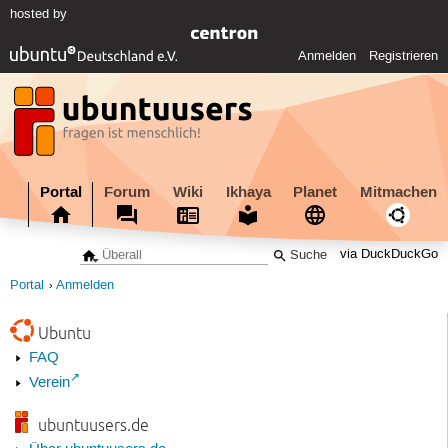
hosted by
Anmelden
Registrieren
Portal
Forum
Wiki
Ikhaya
Planet
Mitmachen
via DuckDuckGo
Portal
Anmelden
Ubuntu
FAQ
Verein
ubuntuusers.de