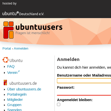
hosted by
Portal
Anmelden
Anmelden
Ubuntu
FAQ
Du kannst dich hier anmelden, w
Verein
Benutzername oder Mailadress
ubuntuusers.de
Passwort:
Über ubuntuusers.de
Portalregeln
Angemeldet bleiben:
Mitglieder
Gruppen
Spenden